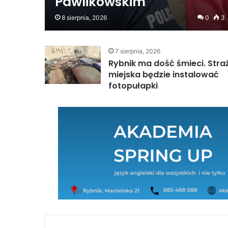
Pawlikowskim
8 sierpnia, 2026
0
3
7 sierpnia, 2026
Rybnik ma dość śmieci. Stra
miejska będzie instalować
fotopułapki