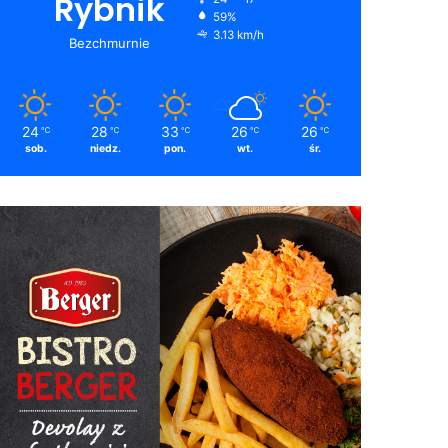
Rybnik
59%
3.13 km/h
Bezchmurnie
24
28
33
26
26
℃
℃
℃
℃
℃
sob.
niedz.
pon.
wt.
śr.