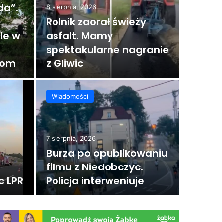
da”.
8 sierpnia, 2026
Rolnik zaorał świeży
le w
asfalt. Mamy
spektakularne nagranie
gom
z Gliwic
7 sierpnia
Mie
Wiadomości
per
„po
7 sierpnia, 2026
sch
Burza po opublikowaniu
filmu z Niedobczyc.
Czy na pe
c LPR
Policja interweniuje
infrastruk