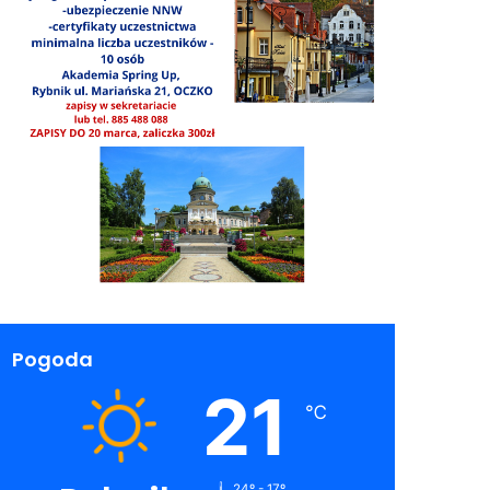
Pogoda
21
℃
24º - 17º