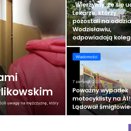
„Wierzymy, że się u
Lekarze, którzy
pozostali na oddzia
Wodzisławiu,
odpowiadają kole
Wiadomości
kami
7 sierpnia, 2026
wlikowskim
Poważny wypadek
motocyklisty na A1!
rócili uwagę na mężczyznę, który
Lądował śmigłowie