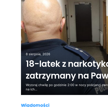
0
żyć na
ka”
8 sierpnia, 2026
18-latek z narkoty
zatrzymany na Pa
iem na
Wczoraj chwilę po godzinie 2:00 w nocy policjanci zw
na ich…
Wiadomości