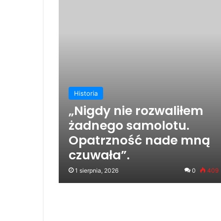
Historia
„Nigdy nie rozwaliłem
żadnego samolotu.
Opatrzność nade mną
czuwała”.
1 sierpnia, 2026
0
409