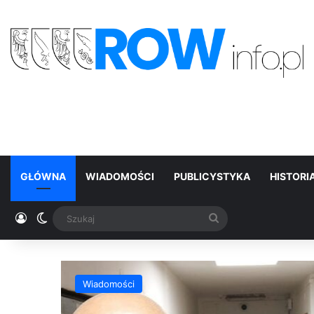
GŁÓWNA
WIADOMOŚCI
PUBLICYSTYKA
HISTORI
Zaloguj
Switch skin
Szukaj
Wiadomości
ła z